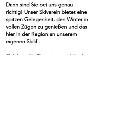
Dann sind Sie bei uns genau
richtig! Unser Skiverein bietet eine
spitzen Gelegenheit, den Winter in
vollen Zügen zu genießen und das
hier in der Region an unserem
eigenen Skilift.
Skifahren für Einsteiger und Kinder
Unsere Skilehrer und
Skilehrerinnen sorgen dafür, dass
die jüngsten Teilnehmer sicher und
spielerisch die Grundlagen des
Skifahrens erlernen.
Auch Erwachsene, die noch nie auf
Skiern gestanden haben, sind bei
uns herzlich willkommen, um diese
aufregende Sportart zu entdecken.