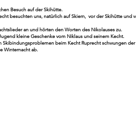
hen Besuch auf der Skihütte.
cht besuchten uns, natürlich auf Skiern, vor der Skihütte und
htslieder an und hörten den Worten des Nikolauses zu.
 Jugend kleine Geschenke vom Niklaus und seinem Kecht.
en Skibindungsproblemen beim Kecht Ruprecht schwungen der N
ie Winternacht ab.
ly created with
Wix.com
klärung
Kontakt
AGB