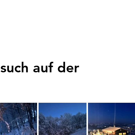
e Skisport
Termine
Skihütte
Wintersport
Fl
such auf der