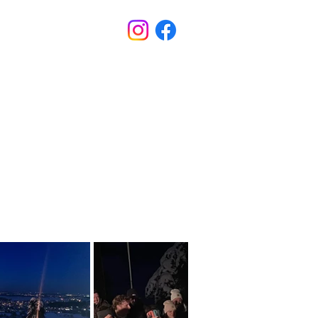
owtrail
Über uns