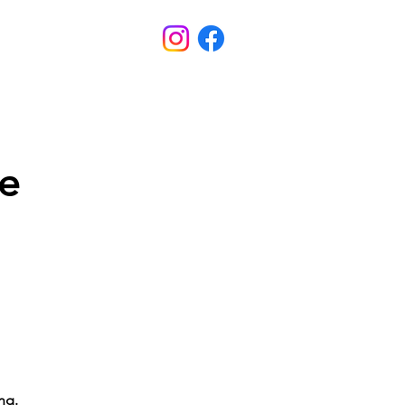
owtrail
Über uns
te
ng.