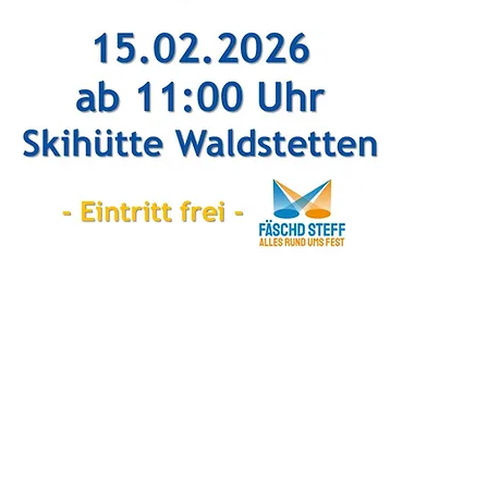
ly created with
Wix.com