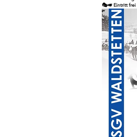
🎭🎺 Eintritt fr