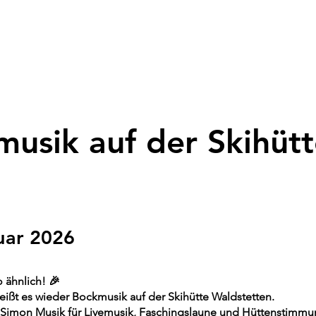
e Skisport
Termine
Skihütte
Wintersport
Fl
usik auf der Skihüt
uar 2026
o ähnlich! 🎉
eißt es wieder Bockmusik auf der Skihütte Waldstetten.
 Simon Musik für Livemusik, Faschingslaune und Hüttenstimmu